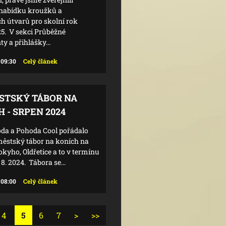
 nabídku kroužků a
h útvarů pro skolní rok
5. V sekci Průběžné
 a přihlášky...
 09:30
Celý článek
STSKÝ TÁBOR NA
 - SRPEN 2024
da a Pohoda Cool pořádalo
městský tábor na koních na
okyho, Oldřetice a to v termínu
3. 8. 2024. Tábora se...
 08:00
Celý článek
4
5
6
7
>
>>