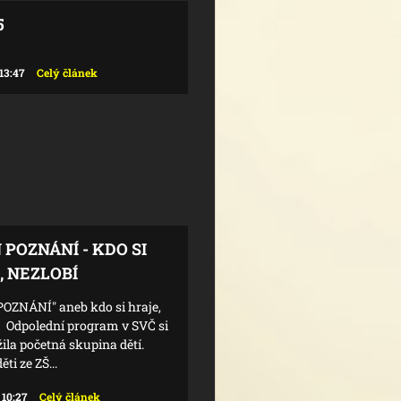
5
13:47
Celý článek
POZNÁNÍ - KDO SI
, NEZLOBÍ
OZNÁNÍ" aneb kdo si hraje,
." Odpolední program v SVČ si
ila početná skupina dětí.
ěti ze ZŠ...
 10:27
Celý článek