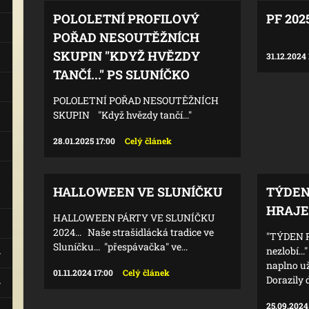
POLOLETNÍ PROFILOVÝ
PF 202
POŘAD NESOUTĚŽNÍCH
SKUPIN "KDYŽ HVĚZDY
31.12.2024 
TANČÍ..." PS SLUNÍČKO
POLOLETNÍ POŘAD NESOUTĚŽNÍCH
SKUPIN "Když hvězdy tančí..."
28.01.2025 17:00
Celý článek
HALLOWEEN VE SLUNÍČKU
TÝDEN 
HRAJE
HALLOWEEN PÁRTY VE SLUNÍČKU
2024... Naše strašidlácká tradice ve
"TÝDEN P
Sluníčku... "přespávačka" ve...
nezlobí..
naplno už
01.11.2024 17:00
Celý článek
Dorazily d
25.09.2024