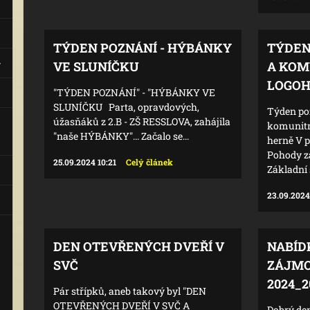
TÝDEN POZNÁNÍ - HÝBÁNKY
TÝDEN
VE SLUNÍČKU
A KOM
LOGO
"TÝDEN POZNÁNÍ" - "HÝBÁNKY VE
SLUNÍČKU Parta, opravdových,
Týden po
úžasňáků z 2.B - ZŠ RESSLOVA, zahájila
komunitn
"naše HÝBÁNKY"... Začalo se...
herně V 
Pohody za
25.09.2024 10:21
Celý článek
Základní š
23.09.2024
DEN OTEVŘENÝCH DVEŘÍ V
NABÍD
SVČ
ZÁJMO
2024_2
Pár střípků, aneb takový byl "DEN
OTEVŘENÝCH DVEŘÍ V SVČ A
Dobrý den