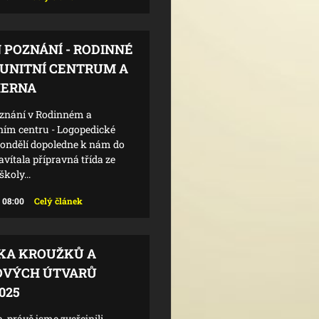
 POZNÁNÍ - RODINNÉ
UNITNÍ CENTRUM A
HERNA
znání v Rodinném a
ím centru - Logopedické
pondělí dopoledne k nám do
vítala přípravná třída ze
koly...
 08:00
Celý článek
KA KROUŽKŮ A
VÝCH ÚTVARŮ
025
, právě jsme zveřejnili