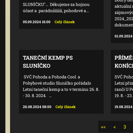
SLUNÍČKU"... Děkujeme za hojnou
aktuální
účast a parádníííííííí, pohodové a...
zájmovýc
2024_202
05.09.2024 16:00
Celý článek
dokumenty
01.09.2024
TANEČNÍ KEMP PS
PŘÍMĚ
SLUNÍČKO
KONÍCH
SVČ Pohoda a Pohoda Cool a
SVČ Poho
Pohybové studio Sluníčko pořádalo
Letní pří
Letní taneční kemp a to v termínu 26. 8.
ranči U P
- 30. 8. 2024. ...
19. 8. - 2
26.08.2024 08:00
Celý článek
19.08.2024
<<
<
3