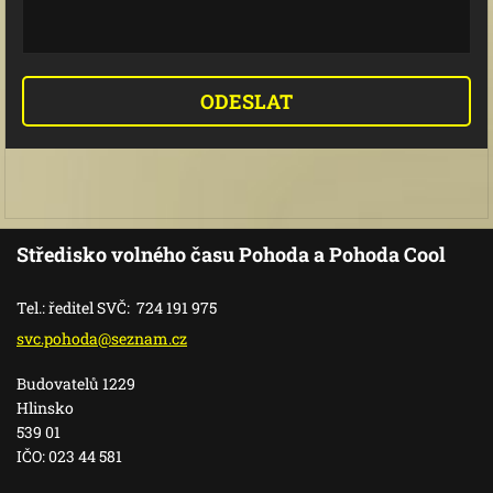
Středisko volného času Pohoda a Pohoda Cool
Tel.: ředitel SVČ: 724 191 975
svc.poho
da@sezna
m.cz
Budovatelů 1229
Hlinsko
539 01
IČO: 023 44 581