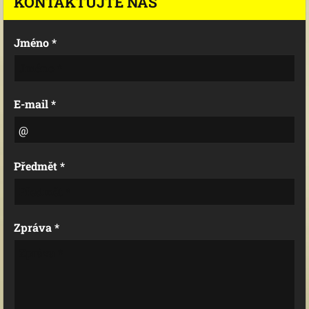
KONTAKTUJTE NÁS
Jméno *
E-mail *
Předmět *
Zpráva *