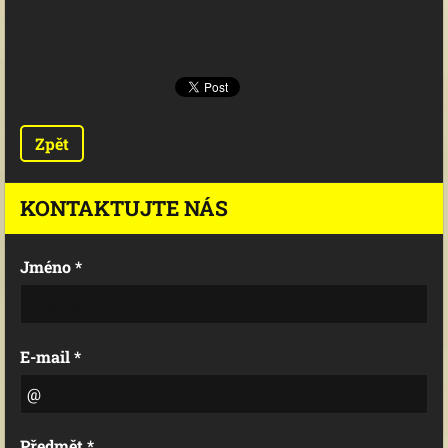
Zpět
KONTAKTUJTE NÁS
Jméno *
E-mail *
Předmět *