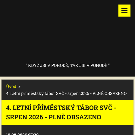
" KDYŽ JSI V POHODĚ, TAK JSI V POHODĚ "
Úvod
>
4. Letní příměstský tábor SVČ - srpen 2026 - PLNĚ OBSAZENO
4. LETNÍ PŘÍMĚSTSKÝ TÁBOR SVČ -
SRPEN 2026 - PLNĚ OBSAZENO
10.08.2026 07:30