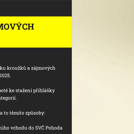
JMOVÝCH
ídku kroužků a zájmových
_2025.
oté ke stažení přihlášky
tegorií.
a to těmito způsoby:
avního vchodu do SVČ Pohoda