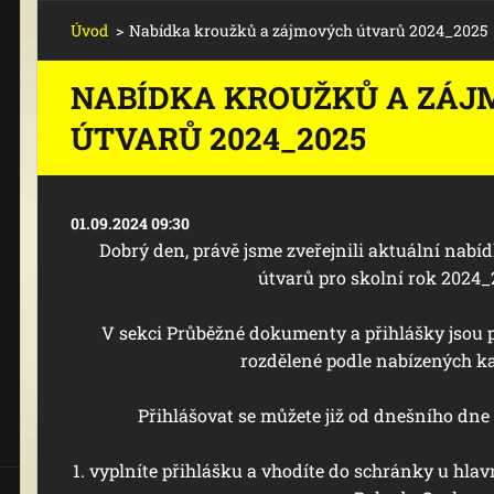
Úvod
>
Nabídka kroužků a zájmových útvarů 2024_2025
NABÍDKA KROUŽKŮ A ZÁ
ÚTVARŮ 2024_2025
01.09.2024 09:30
Dobrý den, právě jsme zveřejnili aktuální nab
útvarů pro skolní rok 2024
V sekci Průběžné dokumenty a přihlášky jsou p
rozdělené podle nabízených ka
Přihlášovat se můžete již od dnešního dne 
1. vyplníte přihlášku a vhodíte do schránky u hl