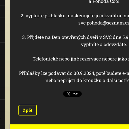
a Pohoda Cool
2. vyplníte přihlášku, naskenujete ji či kvalitně naf
svc.pohoda@seznam.c
3. Přijdete na Den otevřených dveří v SVČ dne 5.
vyplníte a odevzdáte.
Telefonické nebo jiné rezervace nebere jako 
Přihlášky lze podávat do 30.9.2024, poté budete e-
nebo nepřijetí do kroužku a další pot
Zpět