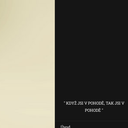
" KDYŽ JSI V POHODĚ, TAK JSI V
POHODĚ "
Úvod