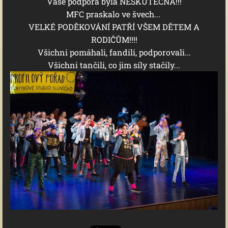
Vaše podpora byla NESKUTEČNÁ!!!
MFC praskalo ve švech...
VELKÉ PODĚKOVÁNÍ PATŘÍ VŠEM DĚTEM A
RODIČŮM!!!!
Všichni pomáhali, fandili, podporovali...
Všichni tančili, co jim síly stačily...