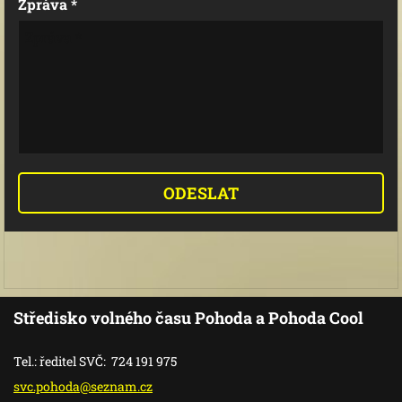
Zpráva *
Středisko volného času Pohoda a Pohoda Cool
Tel.: ředitel SVČ: 724 191 975
svc.poho
da@sezna
m.cz