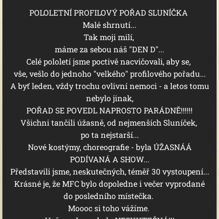
POLOLETNÍ PROFILOVÝ POŘAD SLUNÍČKA
Malé shrnutí...
Tak moji milí,
máme za sebou náš "DEN D"...
Celé pololetí jsme poctivě nacvičovali, aby se,
vše, vešlo do jednoho "velkého" profilového pořadu...
A byť leden, vždy trochu ovlivní nemoci - a letos tomu
nebylo jinak,
POŘAD SE POVEDL NAPROSTO PARÁDNĚ!!!!!!
Všichni tančili úžasně, od nejmenších Sluníček,
po ta nejstarší...
Nové kostýmy, choreografie - byla ÚŽASNÁÁ
PODÍVANÁ A SHOW...
Představili jsme, neskutečných, téměř 30 vystoupení...
Krásné je, že MFC bylo dopoledne i večer vyprodané
do posledního místečka.
Moooc si toho vážíme.