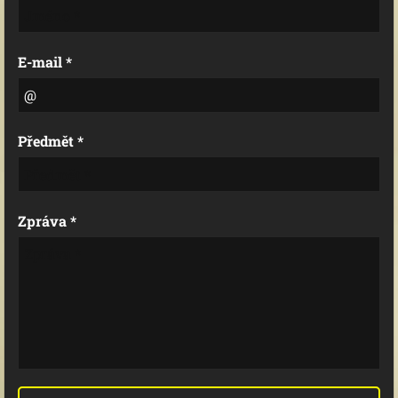
E-mail *
Předmět *
Zpráva *